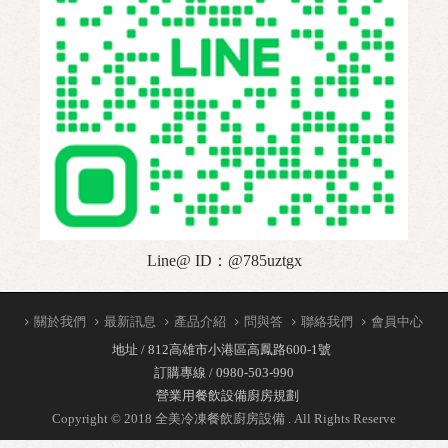
熱水機
製冰機
電力式廚房設備
行動餐車設計
Line@ ID：@785uztgx
關於我們
最新訊息
產品介紹
問與答
聯絡我們
會員中心
地址 / 812高雄市小港區高鳳路600-1號
訂購專線 / 0980-503-990
營業用餐飲設備廚房規劃
Copyright © 2018 全美冷凍餐飲廚房設備 . All Rights Reserve