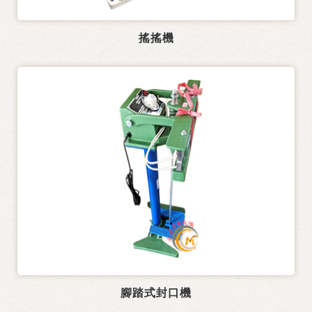
搖搖機
腳踏式封口機