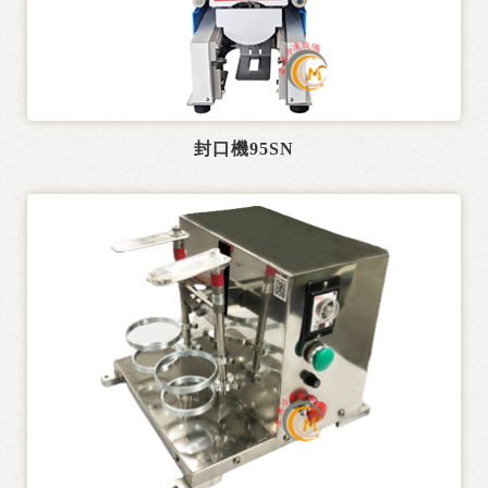
熱水機
製冰機
電力式廚房設備
封口機95SN
行動餐車設計