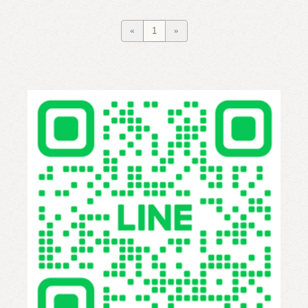
«
1
»