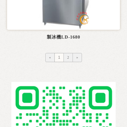
製冰機LD-1680
«
1
2
»