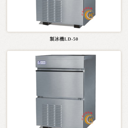
熱水機
製冰機
電力式廚房設備
製冰機LD-50
行動餐車設計