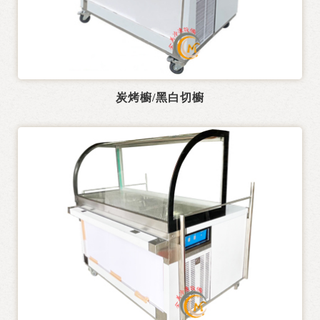
熱水機
製冰機
電力式廚房設備
炭烤櫥/黑白切櫥
行動餐車設計