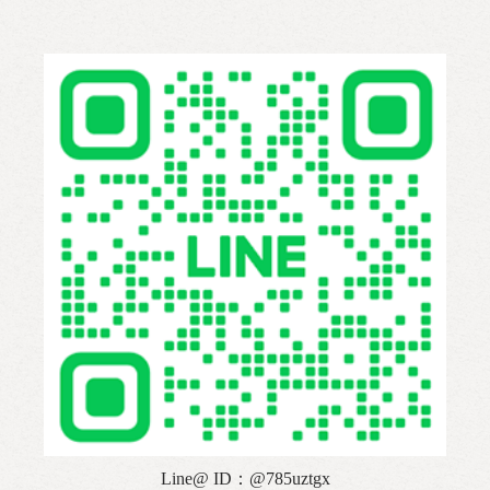
Line@ ID：@785uztgx